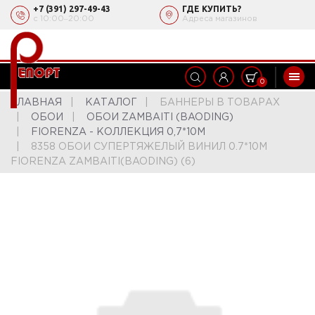
+7 (391) 297-49-43
ГДЕ КУПИТЬ?
с 10:00‒20:00
Адреса магазинов
0
ГЛАВНАЯ
КАТАЛОГ
БАННЕРЫ В ТОВАРАХ
ОБОИ
ОБОИ ZAMBAITI (BAODING)
FIORENZA - КОЛЛЕКЦИЯ 0,7*10М
8358 ОБОИ СУПЕРТЯЖЕЛЫЙ ВИНИЛ 0.7*10М
FIORENZA ZAMBAITI(BAODING) (6)