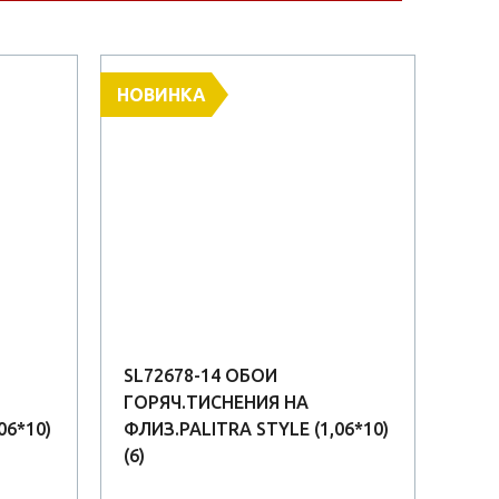
НОВИНКА
АК
SL72678-14 ОБОИ
SL7
ГОРЯЧ.ТИСНЕНИЯ НА
ГОР
06*10)
ФЛИЗ.PALITRA STYLE (1,06*10)
ФЛИЗ
(6)
(8)