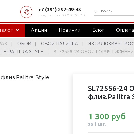
+7 (391) 297-49-43
Ежедневно с 10:00‒20:00
талог
Акции
Новинки
Блог
Оплат
РАХ
ОБОИ
ОБОИ ПАЛИТРА
ЭКСКЛЮЗИВЫ "КОФ 
LE, PALITRA STYLE
SL72556-24 ОБОИ ГОРЯЧ.ТИСНЕНИЯ 
SL72556-24 О
флиз.Palitra 
1 300 руб
за 1 шт.