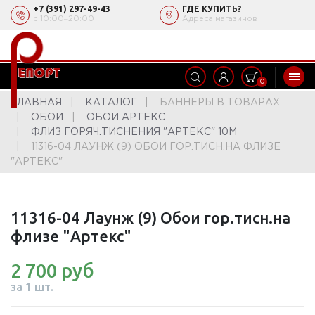
+7 (391) 297-49-43
ГДЕ КУПИТЬ?
с 10:00‒20:00
Адреса магазинов
0
ГЛАВНАЯ
КАТАЛОГ
БАННЕРЫ В ТОВАРАХ
ОБОИ
ОБОИ АРТЕКС
ФЛИЗ ГОРЯЧ.ТИСНЕНИЯ "АРТЕКС" 10М
11316-04 ЛАУНЖ (9) ОБОИ ГОР.ТИСН.НА ФЛИЗЕ
"АРТЕКС"
11316-04 Лаунж (9) Обои гор.тисн.на
флизе "Артекс"
2 700 руб
за 1 шт.