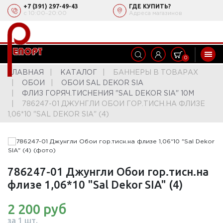
+7 (391) 297-49-43
ГДЕ КУПИТЬ?
с 10:00‒20:00
Адреса магазинов
0
ГЛАВНАЯ
КАТАЛОГ
БАННЕРЫ В ТОВАРАХ
ОБОИ
ОБОИ SAL DEKOR SIA
ФЛИЗ ГОРЯЧ.ТИСНЕНИЯ "SAL DEKOR SIA" 10М
786247-01 ДЖУНГЛИ ОБОИ ГОР.ТИСН.НА ФЛИЗЕ
1,06*10 "SAL DEKOR SIA" (4)
786247-01 Джунгли Обои гор.тисн.на
флизе 1,06*10 "Sal Dekor SIA" (4)
2 200 руб
за 1 шт.