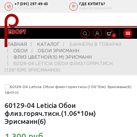
+7 (391) 297-49-43
ГДЕ КУПИТЬ?
с 10:00‒20:00
Адреса магазинов
0
ГЛАВНАЯ
КАТАЛОГ
БАННЕРЫ В ТОВАРАХ
ОБОИ
ОБОИ ЭРИСМАНН
ФЛИЗ ЦВЕТНОЙ(10 М) ЭРИСМАНН
60129-04 LETICIA ОБОИ ФЛИЗ.ГОРЯЧ.ТИСН.
(1.06*10М) ЭРИСМАНН(6)
60129-04 Leticia Обои
флиз.горяч.тисн.(1.06*10м)
Эрисманн(6)
1 300 руб