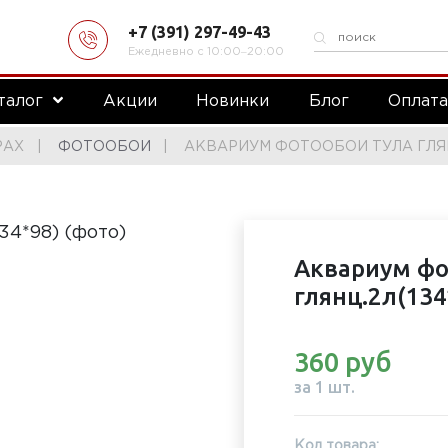
+7 (391) 297-49-43
Ежедневно с 10:00‒20:00
талог
Акции
Новинки
Блог
Оплат
РАХ
ФОТООБОИ
АКВАРИУМ ФОТООБОИ ТУЛА ГЛЯНЦ
Аквариум фо
глянц.2л(134
360 руб
за 1 шт.
Код товара: