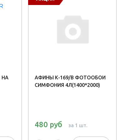
 НА
АФИНЫ К-169/В ФОТООБОИ
БЕЛ
СИМФОНИЯ 4Л(1400*2000)
ФОТ
ГЛЯ
480 руб
71
за 1 шт.