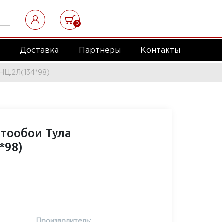
0
а
Доставка
Партнеры
Контакты
.2Л(134*98)
тообои Тула
*98)
Производитель: