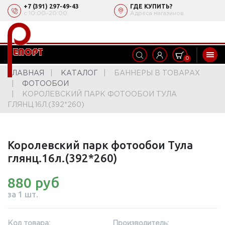
+7 (391) 297-49-43
ГДЕ КУПИТЬ?
с 10:00‒20:00
Адреса магазинов
0
ГЛАВНАЯ
КАТАЛОГ
БАННЕРЫ В ТОВАРАХ
ФОТООБОИ
КОРОЛЕВСКИЙ ПАРК ФОТООБОИ ТУЛА
ГЛЯНЦ.16Л.(392*260)
Королевский парк фотообои Тула
глянц.16л.(392*260)
880 руб
за 1 шт.
Код товара:
Производитель: