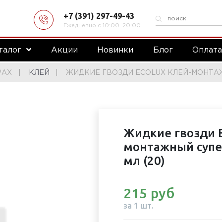
+7 (391) 297-49-43
Ежедневно с 10:00‒20:00
талог
Акции
Новинки
Блог
Оплат
РАХ
КЛЕЙ
ЖИДКИЕ ГВОЗДИ ECOLUX КЛЕЙ-МОНТАЖ
Жидкие гвозди 
монтажный супе
мл (20)
215 руб
за 1 шт.