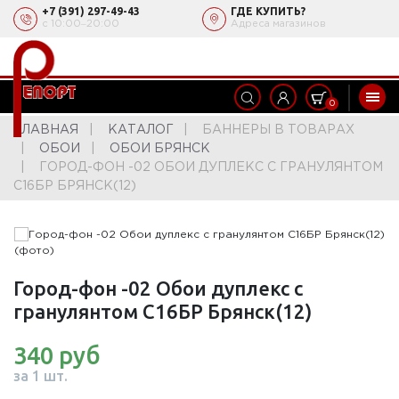
+7 (391) 297-49-43
ГДЕ КУПИТЬ?
с 10:00‒20:00
Адреса магазинов
0
ГЛАВНАЯ
КАТАЛОГ
БАННЕРЫ В ТОВАРАХ
ОБОИ
ОБОИ БРЯНСК
ГОРОД-ФОН -02 ОБОИ ДУПЛЕКС С ГРАНУЛЯНТОМ
С16БР БРЯНСК(12)
Город-фон -02 Обои дуплекс с
гранулянтом С16БР Брянск(12)
340 руб
за 1 шт.