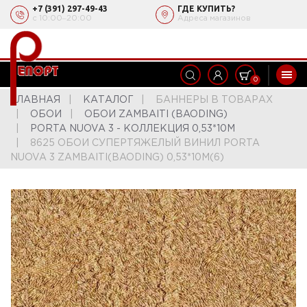
+7 (391) 297-49-43
ГДЕ КУПИТЬ?
с 10:00‒20:00
Адреса магазинов
0
ГЛАВНАЯ
КАТАЛОГ
БАННЕРЫ В ТОВАРАХ
ОБОИ
ОБОИ ZAMBAITI (BAODING)
PORTA NUOVA 3 - КОЛЛЕКЦИЯ 0,53*10М
8625 ОБОИ СУПЕРТЯЖЕЛЫЙ ВИНИЛ PORTA
NUOVA 3 ZAMBAITI(BAODING) 0,53*10М(6)