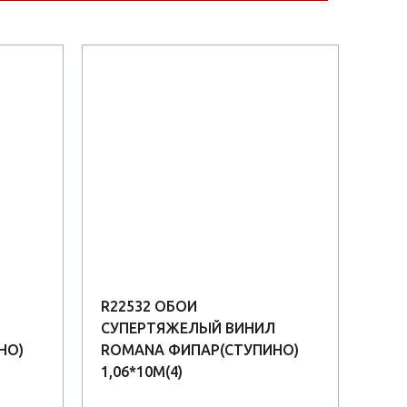
R22532 ОБОИ
R22
СУПЕРТЯЖЕЛЫЙ ВИНИЛ
СУП
НО)
ROMANA ФИПАР(СТУПИНО)
ROM
1,06*10М(4)
1,06