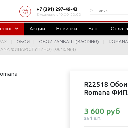
+7 (391) 297-49-43
Ежедневно с 10:00‒20:00
талог
Акции
Новинки
Блог
Оплат
РАХ
ОБОИ
ОБОИ ZAMBAITI (BAODING)
ROMANA-
NA ФИПАР(СТУПИНО) 1,06*10М(4)
R22518 Обои
Romana ФИПА
3 600 руб
за 1 шт.