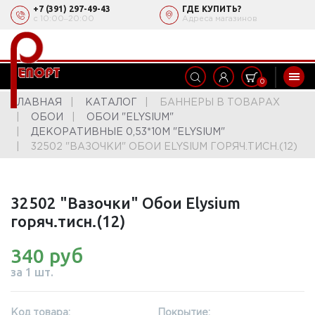
+7 (391) 297-49-43
ГДЕ КУПИТЬ?
с 10:00‒20:00
Адреса магазинов
0
ГЛАВНАЯ
КАТАЛОГ
БАННЕРЫ В ТОВАРАХ
ОБОИ
ОБОИ "ELYSIUM"
ДЕКОРАТИВНЫЕ 0,53*10М "ELYSIUM"
32502 "ВАЗОЧКИ" ОБОИ ELYSIUM ГОРЯЧ.ТИСН.(12)
32502 "Вазочки" Обои Elysium
горяч.тисн.(12)
340 руб
за 1 шт.
Код товара:
Покрытие: