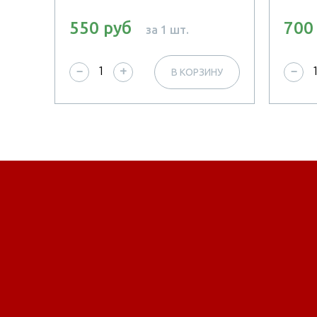
550 руб
700
за 1 шт.
НУ
В КОРЗИНУ
−
+
−