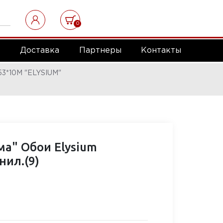
0
а
Доставка
Партнеры
Контакты
*10М "ELYSIUM"
ма" Обои Elysium
нил.(9)