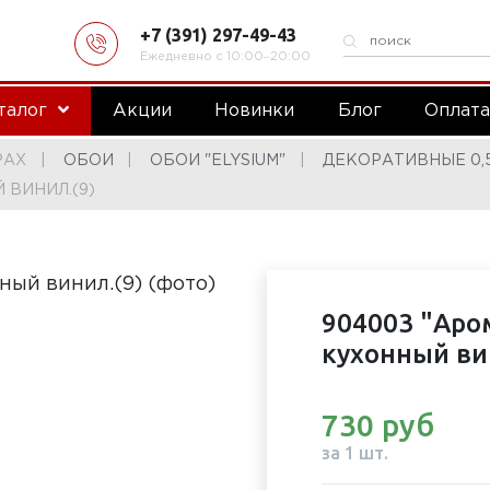
+7 (391) 297-49-43
Ежедневно с 10:00‒20:00
талог
Акции
Новинки
Блог
Оплат
РАХ
ОБОИ
ОБОИ "ELYSIUM"
ДЕКОРАТИВНЫЕ 0,53
 ВИНИЛ.(9)
904003 "Аро
кухонный ви
730 руб
за 1 шт.