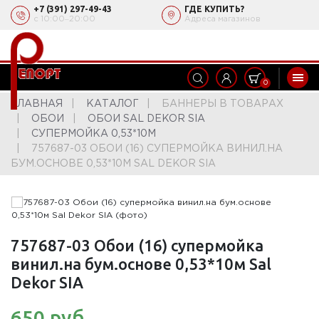
+7 (391) 297-49-43
ГДЕ КУПИТЬ?
с 10:00‒20:00
Адреса магазинов
0
ГЛАВНАЯ
КАТАЛОГ
БАННЕРЫ В ТОВАРАХ
ОБОИ
ОБОИ SAL DEKOR SIA
СУПЕРМОЙКА 0,53*10М
757687-03 ОБОИ (16) СУПЕРМОЙКА ВИНИЛ.НА
БУМ.ОСНОВЕ 0,53*10М SAL DEKOR SIA
757687-03 Обои (16) супермойка
винил.на бум.основе 0,53*10м Sal
Dekor SIA
650 руб