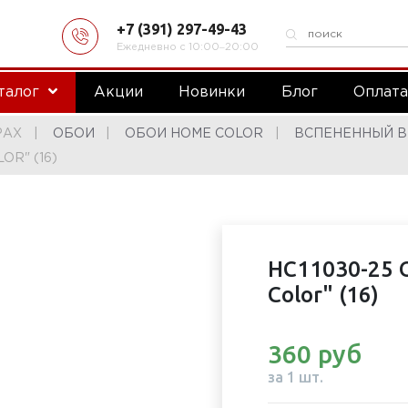
+7 (391) 297-49-43
Ежедневно с 10:00‒20:00
талог
Акции
Новинки
Блог
Оплат
РАХ
ОБОИ
ОБОИ HOME COLOR
ВСПЕНЕННЫЙ В
OR" (16)
HC11030-25 
Color" (16)
360 руб
за 1 шт.