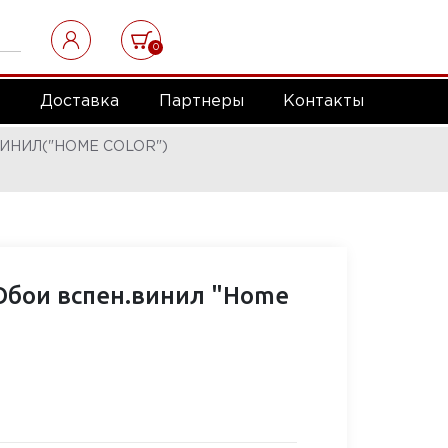
0
а
Доставка
Партнеры
Контакты
ИНИЛ("HOME COLOR")
Обои вспен.винил "Home