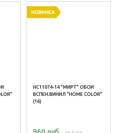
НОВИНКА
НОВ
ОИ
HC11074-14 "МИРТ" ОБОИ
HC1
OLOR"
ВСПЕН.ВИНИЛ "HOME COLOR"
ВСП
(16)
(16)
960 руб
90
за 1 шт.