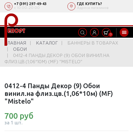
+7 (391) 297-49-43
ГДЕ КУПИТЬ?
с 10:00‒20:00
Адреса магазинов
0
ГЛАВНАЯ
КАТАЛОГ
БАННЕРЫ В ТОВАРАХ
ОБОИ
0412-4 ПАНДЫ ДЕКОР (9) ОБОИ ВИНИЛ.НА
ФЛИЗ.ЦВ.(1,06*10М) (MF) "MISTELO"
0412-4 Панды Декор (9) Обои
винил.на флиз.цв.(1,06*10м) (MF)
"Mistelo"
700 руб
за 1 шт.