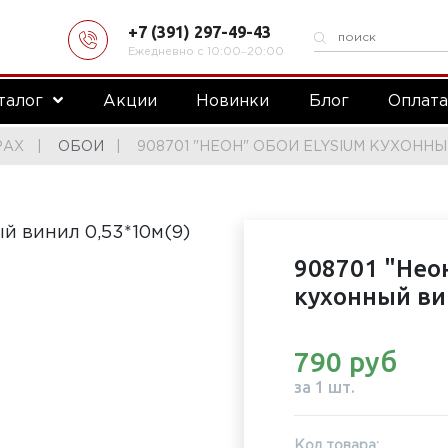
+7 (391) 297-49-43
Ежедневно с 10:00‒20:00
талог
Акции
Новинки
Блог
Оплат
РАХ
ОБОИ
908701 "НЕОН" ОБОИ ELYSIUM КУХОННЫЙ
908701 "Неон
кухонный ви
790 руб
за 1 шт.
Код товара: