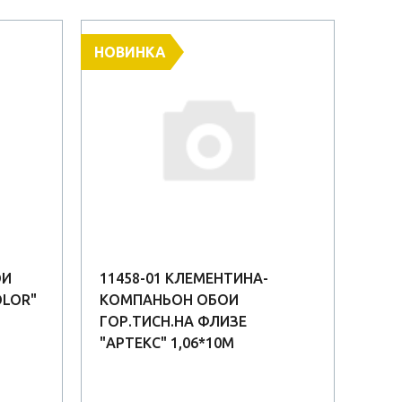
НОВИНКА
ОИ
11458-01 КЛЕМЕНТИНА-
SL7
OLOR"
КОМПАНЬОН ОБОИ
ГОР
ГОР.ТИСН.НА ФЛИЗЕ
ФЛИЗ
"АРТЕКС" 1,06*10М
(8)