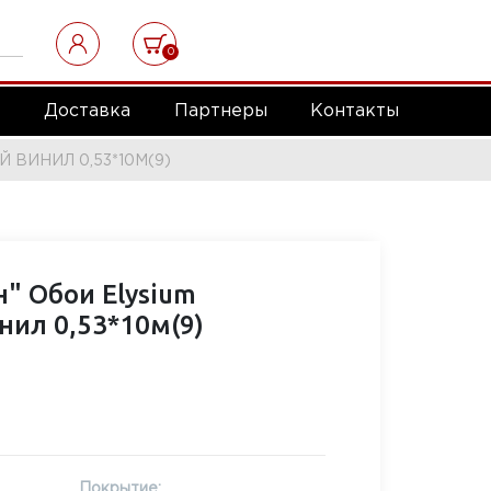
0
а
Доставка
Партнеры
Контакты
 ВИНИЛ 0,53*10М(9)
" Обои Elysium
нил 0,53*10м(9)
Покрытие: