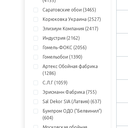
(4155)
Саратовские обои
(3465)
Корюковка Украина
(2527)
Элизиум Компания
(2417)
Индустрия
(2162)
Гомель-ФОКС
(2056)
Гомельобои
(1390)
Артекс Обойная фабрика
(1286)
С.Л.Г
(1059)
Эрисманн Фабрика
(755)
Sal Dekor SIA (Латвия)
(637)
Бумпром ОДО ("Белвинил")
(604)
Московская обойная