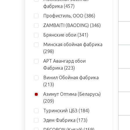
фабрика
(457)
Профистиль, ООО
(386)
ZAMBAITI (BAODING)
(346)
Брянские обои
(341)
Минская обойная фабрика
(298)
АРТ Авангард обои
Фабрика
(223)
Винил Обойная фабрика
(213)
Азимут Оптима (Беларусь)
(209)
Туринский ЦБЗ
(184)
Эдем Фабрика
(173)
DECORON (Китай)
(159)