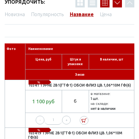
УПОРЯДОЧИТЬ:
Новизна
Популярность
Название
Цена
Фото
Наименование
Цена, руб
Штук в
В наличии, шт
упаковке
Заказ
%
10341 ТУРНЕ 2В1(ГТФ1) ОБОИ ФЛИЗ ЦВ.1,06*10М ГФ(6)
в магазине:
1 шт.
1 100 руб
6
на складе:
нет в наличии
-
+
%
103419 ТУРНЕ 2В1(ГТФ1) ОБОИ ФЛИЗ ЦВ.1,06*10М
ГФ(6)