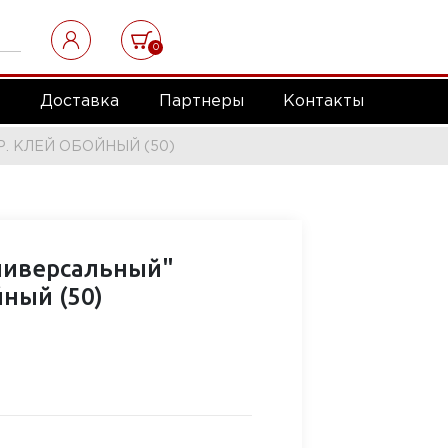
0
а
Доставка
Партнеры
Контакты
. КЛЕЙ ОБОЙНЫЙ (50)
ниверсальный"
йный (50)