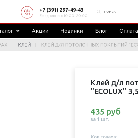
+7 (391) 297-49-43
Ежедневно с 10:00‒20:00
талог
Акции
Новинки
Блог
Оплат
РАХ
КЛЕЙ
КЛЕЙ Д/Л ПОТОЛОЧНЫХ ПОКРЫТИЙ "ECOL
Клей д/л по
"ECOLUX" 3,5
435 руб
за 1 шт.
Код товара: