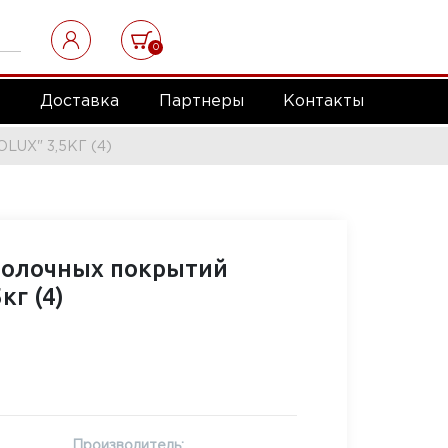
0
а
Доставка
Партнеры
Контакты
UX" 3,5КГ (4)
толочных покрытий
кг (4)
Производитель: