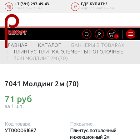
+7 (391) 297-49-43
ГДЕ КУПИТЬ?
с 10:00‒20:00
Адреса магазинов
0
ГЛАВНАЯ
КАТАЛОГ
БАННЕРЫ В ТОВАРАХ
ПЛИНТУС, ПЛИТКА, ЭЛЕМЕНТЫ ПОТОЛОЧНЫЕ
7041 МОЛДИНГ 2М (70)
7041 Молдинг 2м (70)
71 руб
за 1 шт.
Код товара:
Покрытие:
УТ000061687
Плинтус потолочный
инжекционный 2м