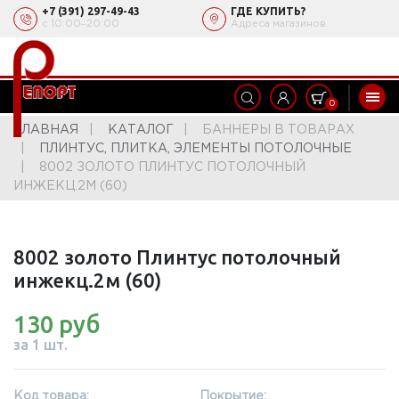
+7 (391) 297-49-43
ГДЕ КУПИТЬ?
с 10:00‒20:00
Адреса магазинов
0
ГЛАВНАЯ
КАТАЛОГ
БАННЕРЫ В ТОВАРАХ
ПЛИНТУС, ПЛИТКА, ЭЛЕМЕНТЫ ПОТОЛОЧНЫЕ
8002 ЗОЛОТО ПЛИНТУС ПОТОЛОЧНЫЙ
ИНЖЕКЦ.2М (60)
8002 золото Плинтус потолочный
инжекц.2м (60)
130 руб
за 1 шт.
Код товара:
Покрытие: