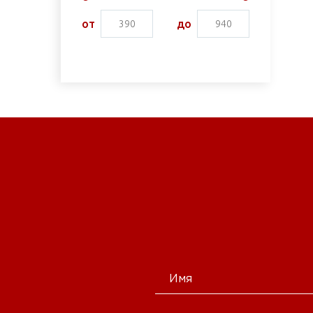
от
до