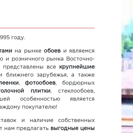
995 году.
тами
на рынке
обоев
и являемся
о и розничного рынка Восточно-
с представлены все
крупнейшие
 ближнего зарубежья, а также
леенки
,
фотообоев
, бордюрных
толочной плитки
, стеклообоев,
шей особенностью является
аждому покупателю!
ставок и наличие собственных
ет нам предлагать
выгодные цены