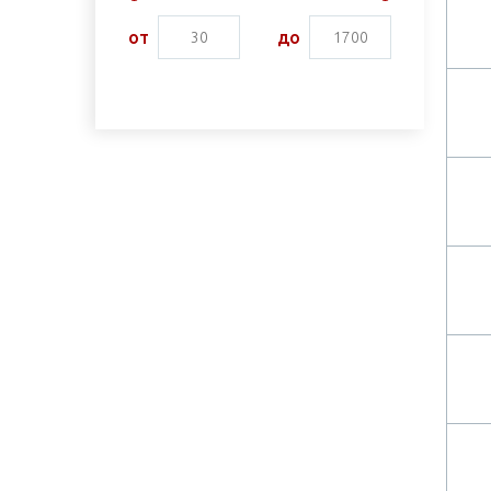
от
до